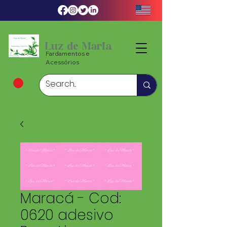
Luz de Maria
Fardamentos e
Acessórios
Maracá - Cod:
0620 adesivo