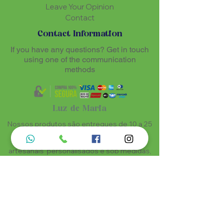
Leave Your Opinion
Contact
Contact Information
If you have any questions? Get in touch
using one of the communication
methods
Luz de Maria
Nossos produtos são entregues de 10 a 25
dias úteis mais prazo de entrega dos
correios, por se tratar de produtos
artesanais personalisados e sob medidas,
estando especificados em cada Página.
Menu do Site
Informações de Contato
Home
Nossa História