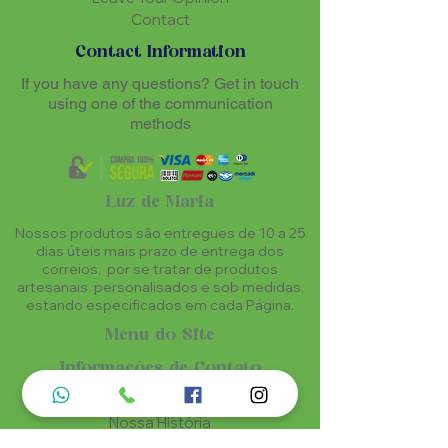
Contact
Contact Information
If you have any questions? Get in touch
using one of the communication
methods
Luz de Maria
Nossos produtos são entregues de 10 a 25
dias úteis mais prazo de entrega dos
correios, por se tratar de produtos
artesanais personalisados e sob medidas,
estando especificados em cada Página.
Menu do Site
Informações de Contato
Home
Nossa História
Fardamentos