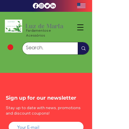
Luz de Maria
Fardamentos e
Acessórios
Sign up for our newsletter
Stay up to date with news, promotions
and discount coupons!