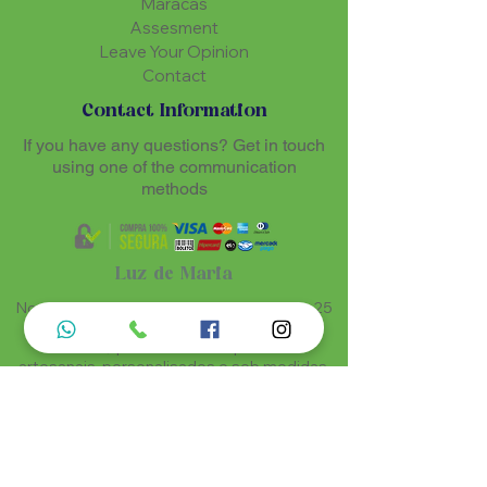
Maracás
Assesment
Leave Your Opinion
Contact
Contact Information
If you have any questions? Get in touch
using one of the communication
methods
Luz de Maria
Nossos produtos são entregues de 10 a 25
dias úteis mais prazo de entrega dos
correios, por se tratar de produtos
artesanais personalisados e sob medidas,
estando especificados em cada Página.
Menu do Site
Informações de Contato