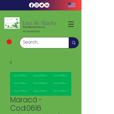
Luz de Maria
Fardamentos e
Acessórios
Maracá -
Cod:0616