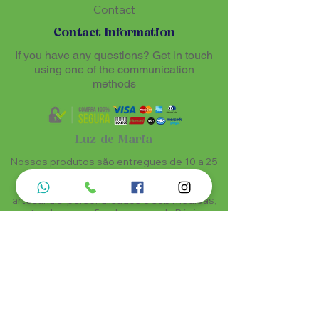
Contact
Contact Information
If you have any questions? Get in touch
using one of the communication
methods
Luz de Maria
Nossos produtos são entregues de 10 a 25
dias úteis mais prazo de entrega dos
correios, por se tratar de produtos
artesanais personalisados e sob medidas,
estando especificados em cada Página.
Menu do Site
Informações de Contato
Home
Nossa História
Fardamentos