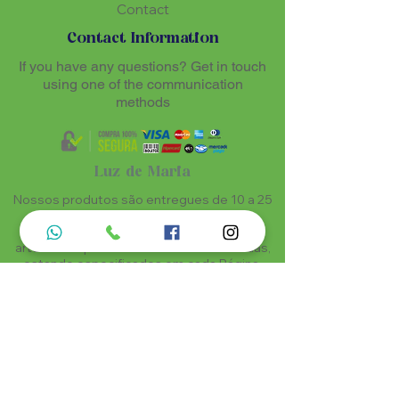
Contact
Contact Information
If you have any questions? Get in touch
using one of the communication
methods
Luz de Maria
Nossos produtos são entregues de 10 a 25
dias úteis mais prazo de entrega dos
correios, por se tratar de produtos
artesanais personalisados e sob medidas,
estando especificados em cada Página.
Menu do Site
Informações de Contato
Home
Nossa História
Fardamentos