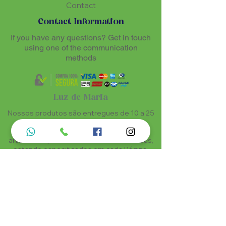
Contact
Contact Information
If you have any questions? Get in touch
using one of the communication
methods
Luz de Maria
Nossos produtos são entregues de 10 a 25
dias úteis mais prazo de entrega dos
correios, por se tratar de produtos
artesanais personalisados e sob medidas,
estando especificados em cada Página.
Menu do Site
Informações de Contato
Home
Nossa História
Fardamentos