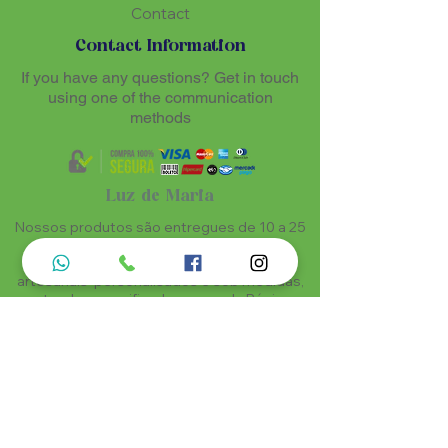
Contact
Contact Information
If you have any questions? Get in touch
using one of the communication
methods
Luz de Maria
Nossos produtos são entregues de 10 a 25
dias úteis mais prazo de entrega dos
correios, por se tratar de produtos
artesanais personalisados e sob medidas,
estando especificados em cada Página.
Menu do Site
Informações de Contato
Home
Nossa História
Fardamentos