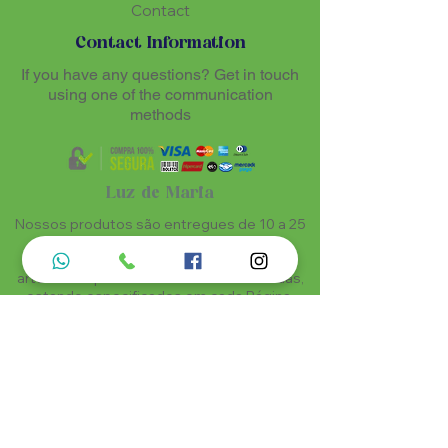
Contact
Contact Information
If you have any questions? Get in touch
using one of the communication
methods
Luz de Maria
Nossos produtos são entregues de 10 a 25
dias úteis mais prazo de entrega dos
correios, por se tratar de produtos
artesanais personalisados e sob medidas,
estando especificados em cada Página.
Menu do Site
Informações de Contato
Home
Nossa História
Fardamentos