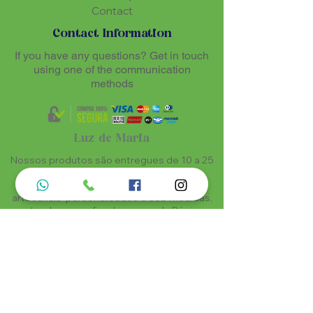
Contact
Contact Information
If you have any questions? Get in touch
using one of the communication
methods
Luz de Maria
Nossos produtos são entregues de 10 a 25
dias úteis mais prazo de entrega dos
correios, por se tratar de produtos
artesanais personalisados e sob medidas,
estando especificados em cada Página.
Menu do Site
Informações de Contato
Home
Nossa História
Fardamentos