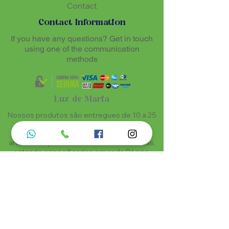
Contact
Contact Information
If you have any questions? Get in touch
using one of the communication
methods
Luz de Maria
Nossos produtos são entregues de 10 a 25
dias úteis mais prazo de entrega dos
correios, por se tratar de produtos
artesanais personalisados e sob medidas,
estando especificados em cada Página.
Menu do Site
Informações de Contato
Home
Nossa História
Fardamentos