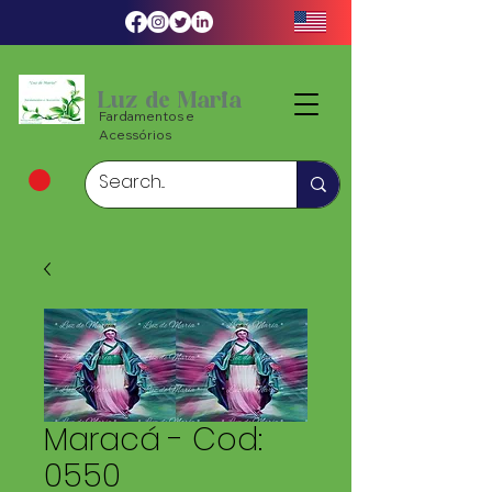
Luz de Maria
Fardamentos e
Acessórios
Maracá - Cod:
0550