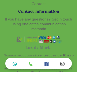
Contact
Contact Information
If you have any questions? Get in touch
using one of the communication
methods
Luz de Maria
Nossos produtos são entregues de 10 a 25
dias úteis mais prazo de entrega dos
correios, por se tratar de produtos
artesanais personalisados e sob medidas,
estando especificados em cada Página.
Menu do Site
Informações de Contato
Home
Nossa História
Fardamentos