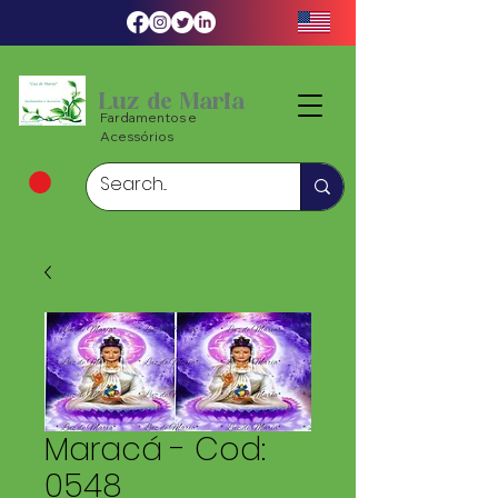
Luz de Maria
Fardamentos e
Acessórios
Maracá - Cod:
0548