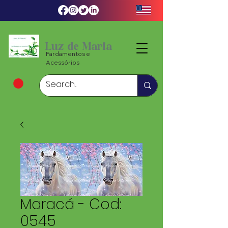
Luz de Maria
Fardamentos e
Acessórios
Maracá - Cod:
0545