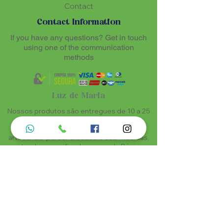
Contact
Contact Information
If you have any questions? Get in touch
using one of the communication
methods
Luz de Maria
Nossos produtos são entregues de 10 a 25
dias úteis mais prazo de entrega dos
correios, por se tratar de produtos
artesanais personalisados e sob medidas,
estando especificados em cada Página.
Menu do Site
Informações de Contato
Home
Nossa História
Fardamentos