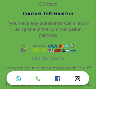
Contact
Contact Information
If you have any questions? Get in touch
using one of the communication
methods
Luz de Maria
Nossos produtos são entregues de 10 a 25
dias úteis mais prazo de entrega dos
correios, por se tratar de produtos
artesanais personalisados e sob medidas,
estando especificados em cada Página.
Menu do Site
Informações de Contato
Home
Nossa História
Fardamentos