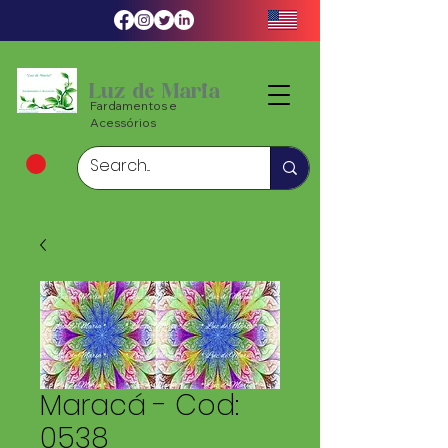
Luz de Maria
Fardamentos e
Acessórios
Maracá - Cod:
0538