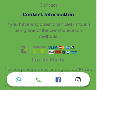
Contact
Contact Information
If you have any questions? Get in touch
using one of the communication
methods
Luz de Maria
Nossos produtos são entregues de 10 a 25
dias úteis mais prazo de entrega dos
correios, por se tratar de produtos
artesanais personalisados e sob medidas,
estando especificados em cada Página.
Menu do Site
Informações de Contato
Home
Nossa História
Fardamentos