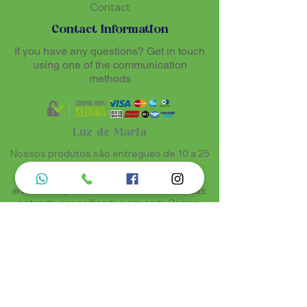
Contact
Contact Information
If you have any questions? Get in touch
using one of the communication
methods
Luz de Maria
Nossos produtos são entregues de 10 a 25
dias úteis mais prazo de entrega dos
correios, por se tratar de produtos
artesanais personalisados e sob medidas,
estando especificados em cada Página.
Menu do Site
Informações de Contato
Home
Nossa História
Fardamentos