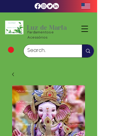
Luz de Maria
Fardamentos e
Acessórios