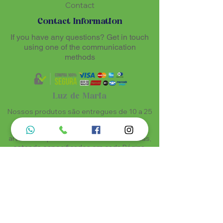
Contact
Contact Information
If you have any questions? Get in touch
using one of the communication
methods
Luz de Maria
Nossos produtos são entregues de 10 a 25
dias úteis mais prazo de entrega dos
correios, por se tratar de produtos
artesanais personalisados e sob medidas,
estando especificados em cada Página.
Menu do Site
Informações de Contato
Home
Nossa História
Fardamentos