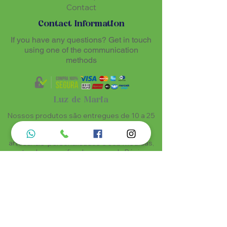
Contact
Contact Information
If you have any questions? Get in touch
using one of the communication
methods
Luz de Maria
Nossos produtos são entregues de 10 a 25
dias úteis mais prazo de entrega dos
correios, por se tratar de produtos
artesanais personalisados e sob medidas,
estando especificados em cada Página.
Menu do Site
Informações de Contato
Home
Nossa História
Fardamentos