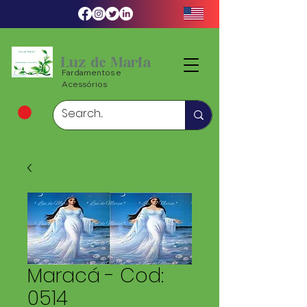
Luz de Maria
Fardamentos e
Acessórios
Maracá - Cod:
0514