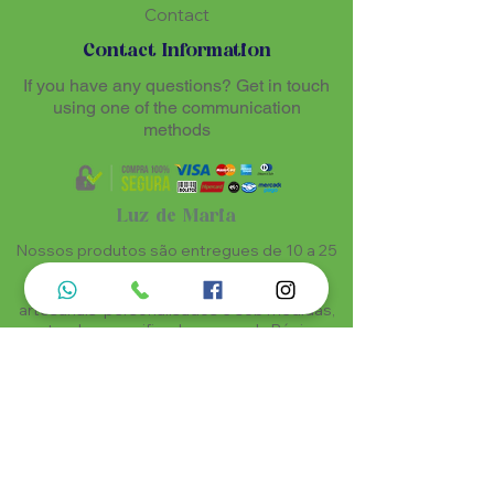
Contact
Contact Information
If you have any questions? Get in touch
using one of the communication
methods
Luz de Maria
Nossos produtos são entregues de 10 a 25
dias úteis mais prazo de entrega dos
correios, por se tratar de produtos
artesanais personalisados e sob medidas,
estando especificados em cada Página.
Menu do Site
Informações de Contato
Home
Nossa História
Fardamentos