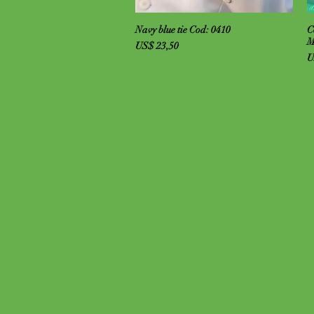
Visualização rápida
Navy blue tie Cod: 0410
C
M
Preço
US$ 23,50
P
U