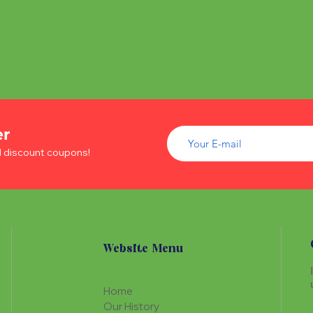
er
d discount coupons!
Website Menu
Home
Our History