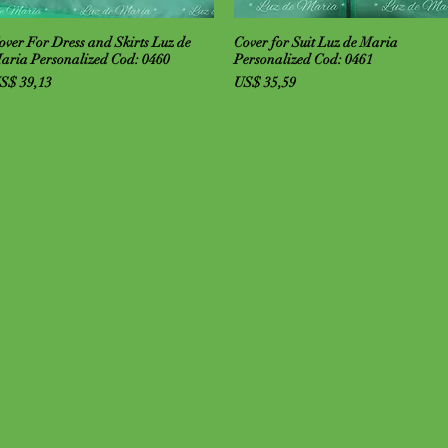
Visualização rápida
Visualização rápida
over For Dress and Skirts Luz de
Cover for Suit Luz de Maria
aria Personalized Cod: 0460
Personalized Cod: 0461
reço
Preço
S$ 39,13
US$ 35,59