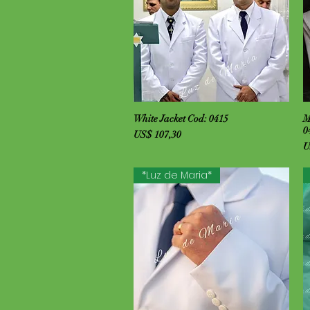
Visualização rápida
White Jacket Cod: 0415
M
0
Preço
US$ 107,30
P
U
*Luz de Maria*