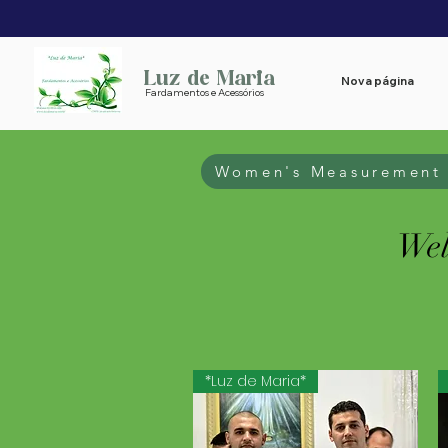
Luz de Maria
Nova página
Fardamentos e Acessórios
Women's Measurement 
Wel
*Luz de Maria*