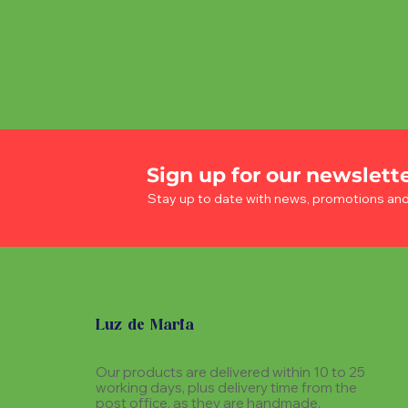
Sign up for our newslett
Stay up to date with news, promotions an
Luz de Maria
Our products are delivered within 10 to 25
working days, plus delivery time from the
post office, as they are handmade,