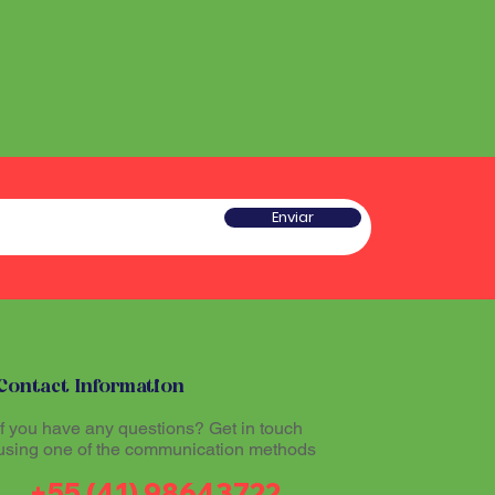
Enviar
Contact Information
If you have any questions? Get in touch
using one of the communication methods
+55 (41) 98643722