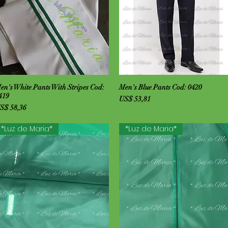
Visualização rápida
Visualização rápida
en's White Pants With Stripes Cod:
Men's Blue Pants Cod: 0420
419
Preço
US$ 53,81
reço
S$ 58,36
*Luz de Maria*
*Luz de Maria*