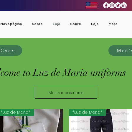
Nova página
Sobre
Loja
Sobre
Loja
More
Chart
Men'
come to Luz de Maria uniforms
Mostrar anteriores
*Luz de Maria*
*Luz de Maria*