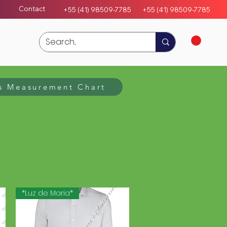
Contact
+55 (41) 98509-7785
+55 (4
1)
98509-7785
s Measurement Chart
*Luz de Maria*