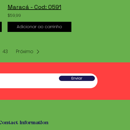
Maracá - Cod: 0591
$59,99
Adicionar ao carrinho
43
Próximo
Enviar
Contact Information