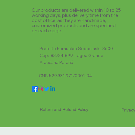
Our products are delivered within 10 to 25
working days, plus delivery time from the
post office, as they are handmade,
customized products and are specified
on each page.
Prefeito Romualdo Sobocinski, 3600
Cep: 83724-899 Lagoa Grande
Araucária Paraná
CNPJ: 29.331.971/0001-04
Return and Refund Policy
Privacy