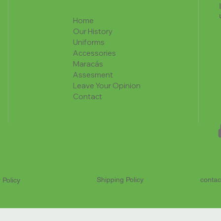
Home
Our History
Uniforms
Accessories
Maracás
Assesment
Leave Your Opinion
Contact
Shipping Policy
contac
 Policy