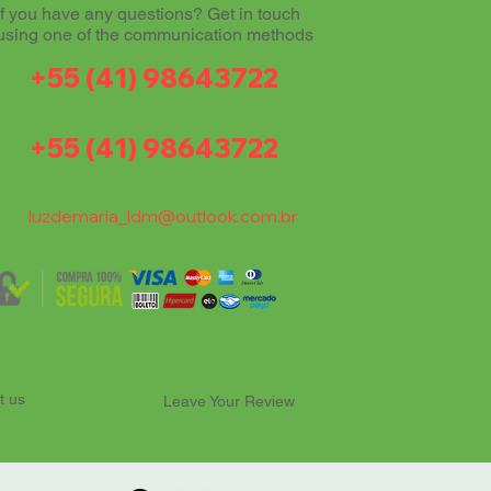
If you have any questions? Get in touch
using one of the communication methods
+55 (41) 98643722
+55 (41) 98643722
luzdemaria_ldm@outlook.com.br
t us
Leave Your Review