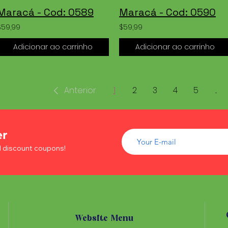
Maracá - Cod: 0589
Maracá - Cod: 0590
$59,99
$59,99
Adicionar ao carrinho
Adicionar ao carrinho
Anterior
1
2
3
4
5
...
er
d discount coupons!
Website Menu