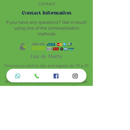
Contact
Contact Information
If you have any questions? Get in touch
using one of the communication
methods
Luz de Maria
Nossos produtos são entregues de 10 a 25
dias úteis mais prazo de entrega dos
correios, por se tratar de produtos
artesanais personalisados e sob medidas,
estando especificados em cada Página.
Menu do Site
Informações de Contato
Home
Nossa História
Fardamentos