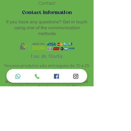
Contact
Contact Information
If you have any questions? Get in touch
using one of the communication
methods
Luz de Maria
Nossos produtos são entregues de 10 a 25
dias úteis mais prazo de entrega dos
correios, por se tratar de produtos
artesanais personalisados e sob medidas,
estando especificados em cada Página.
Menu do Site
Informações de Contato
Home
Nossa História
Fardamentos