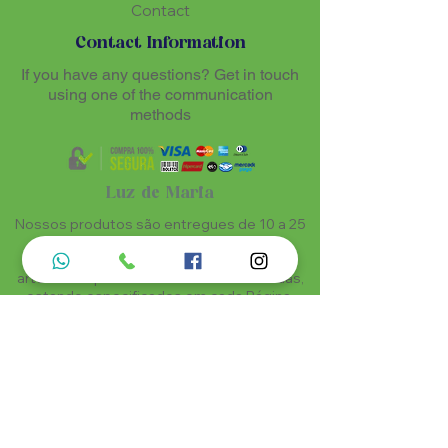
Contact
Contact Information
If you have any questions? Get in touch
using one of the communication
methods
Luz de Maria
Nossos produtos são entregues de 10 a 25
dias úteis mais prazo de entrega dos
correios, por se tratar de produtos
artesanais personalisados e sob medidas,
estando especificados em cada Página.
Menu do Site
Informações de Contato
Home
Nossa História
Fardamentos