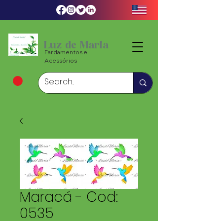
Luz de Maria
Fardamentos e
Acessórios
Maracá - Cod:
0535