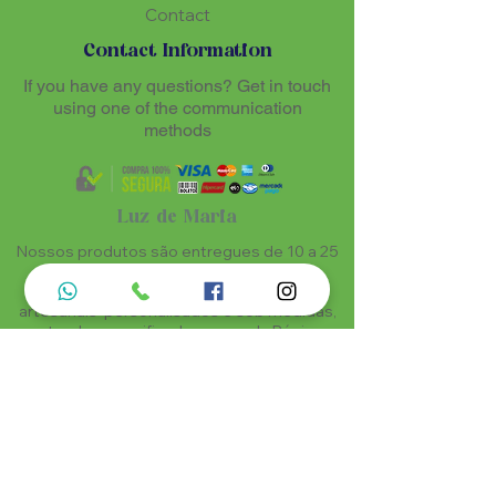
Contact
Contact Information
If you have any questions? Get in touch
using one of the communication
methods
Luz de Maria
Nossos produtos são entregues de 10 a 25
dias úteis mais prazo de entrega dos
correios, por se tratar de produtos
artesanais personalisados e sob medidas,
estando especificados em cada Página.
Menu do Site
Informações de Contato
Home
Nossa História
Fardamentos